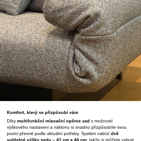
Komfort, který se přizpůsobí vám
Díky
multifunkční relaxační opěrce zad
s možností
výškového nastavení a náklonu si snadno přizpůsobíte svou
pozici přesně podle aktuální potřeby. Systém nabízí
dvě
volitelné výšky sedu – 41 cm a 44 cm,
takže si můžete vybrat