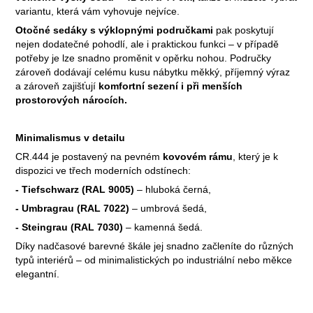
variantu, která vám vyhovuje nejvíce.
Otočné sedáky s výklopnými područkami
pak poskytují
nejen dodatečné pohodlí, ale i praktickou funkci – v případě
potřeby je lze snadno proměnit v opěrku nohou. Područky
zároveň dodávají celému kusu nábytku měkký, příjemný výraz
a zároveň zajišťují
komfortní sezení i při menších
prostorových nárocích.
Minimalismus v detailu
CR.444 je postavený na pevném
kovovém rámu
, který je k
dispozici ve třech moderních odstínech:
- Tiefschwarz (RAL 9005)
– hluboká černá,
- Umbragrau (RAL 7022)
– umbrová šedá,
- Steingrau (RAL 7030)
– kamenná šedá.
Díky nadčasové barevné škále jej snadno začleníte do různých
typů interiérů – od minimalistických po industriální nebo měkce
elegantní.