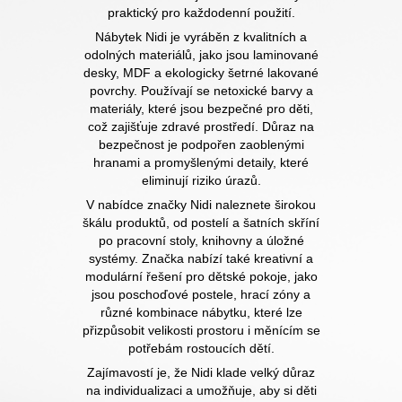
praktický pro každodenní použití.
Nábytek Nidi je vyráběn z kvalitních a
odolných materiálů, jako jsou laminované
desky, MDF a ekologicky šetrné lakované
povrchy. Používají se netoxické barvy a
materiály, které jsou bezpečné pro děti,
což zajišťuje zdravé prostředí. Důraz na
bezpečnost je podpořen zaoblenými
hranami a promyšlenými detaily, které
eliminují riziko úrazů.
V nabídce značky Nidi naleznete širokou
škálu produktů, od postelí a šatních skříní
po pracovní stoly, knihovny a úložné
systémy. Značka nabízí také kreativní a
modulární řešení pro dětské pokoje, jako
jsou poschoďové postele, hrací zóny a
různé kombinace nábytku, které lze
přizpůsobit velikosti prostoru i měnícím se
potřebám rostoucích dětí.
Zajímavostí je, že Nidi klade velký důraz
na individualizaci a umožňuje, aby si děti