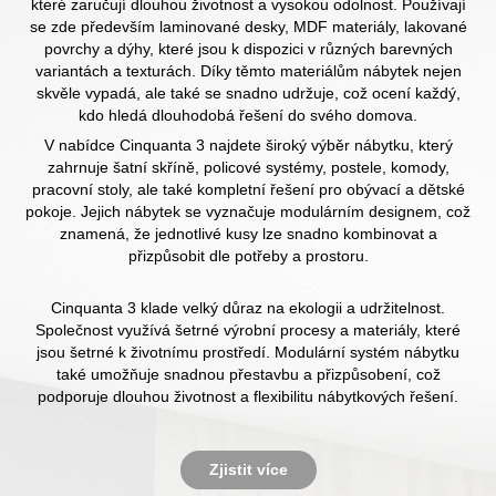
které zaručují dlouhou životnost a vysokou odolnost. Používají
se zde především laminované desky, MDF materiály, lakované
povrchy a dýhy, které jsou k dispozici v různých barevných
variantách a texturách. Díky těmto materiálům nábytek nejen
skvěle vypadá, ale také se snadno udržuje, což ocení každý,
kdo hledá dlouhodobá řešení do svého domova.
V nabídce Cinquanta 3 najdete široký výběr nábytku, který
zahrnuje šatní skříně, policové systémy, postele, komody,
pracovní stoly, ale také kompletní řešení pro obývací a dětské
pokoje. Jejich nábytek se vyznačuje modulárním designem, což
znamená, že jednotlivé kusy lze snadno kombinovat a
přizpůsobit dle potřeby a prostoru.
Cinquanta 3 klade velký důraz na ekologii a udržitelnost.
Společnost využívá šetrné výrobní procesy a materiály, které
jsou šetrné k životnímu prostředí. Modulární systém nábytku
také umožňuje snadnou přestavbu a přizpůsobení, což
podporuje dlouhou životnost a flexibilitu nábytkových řešení.
Zjistit více